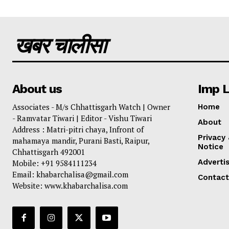
खबर चालीसा
About us
Imp L
Associates - M/s Chhattisgarh Watch | Owner
Home
- Ramvatar Tiwari | Editor - Vishu Tiwari
About
Address : Matri-pitri chaya, Infront of
Privacy
mahamaya mandir, Purani Basti, Raipur,
Notice
Chhattisgarh 492001
Adverti
Mobile: +91 9584111234
Email: khabarchalisa@gmail.com
Contact
Website: www.khabarchalisa.com