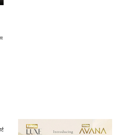
का
ews
र्ट