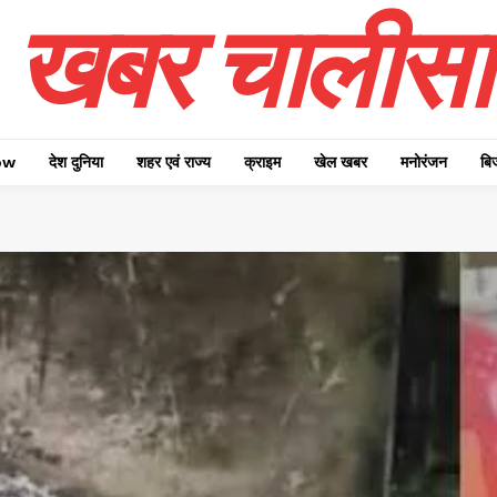
खबर चालीसा
ow
देश दुनिया
शहर एवं राज्य
क्राइम
खेल खबर
मनोरंजन
बि