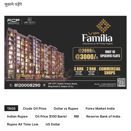
चुकाने पड़ेंगे
TAGS
Crude Oil Price
Dollar vs Rupee
Forex Market India
Indian Rupee
Oil Price $100 Barrel
RBI
Reserve Bank of India
Rupee All Time Low
US Dollar