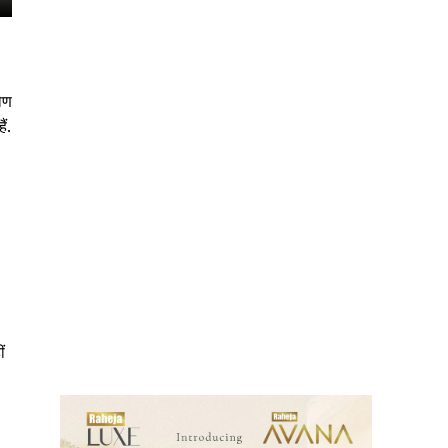
ोण
ं.
ews
ं