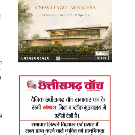
ी
सा
न
े
ें