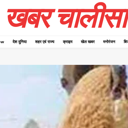
खबर चालीसा
ow
देश दुनिया
शहर एवं राज्य
क्राइम
खेल खबर
मनोरंजन
बि