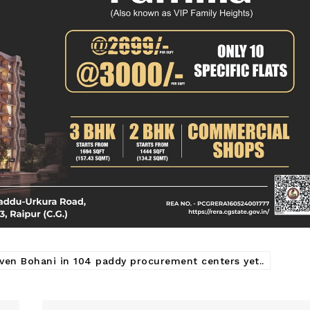
n Bohani in 104 paddy procurement centers yet..