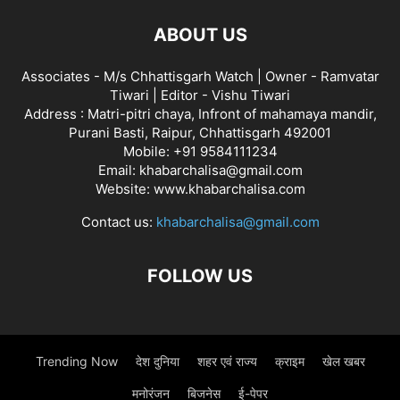
ABOUT US
Associates - M/s Chhattisgarh Watch | Owner - Ramvatar
Tiwari | Editor - Vishu Tiwari
Address : Matri-pitri chaya, Infront of mahamaya mandir,
Purani Basti, Raipur, Chhattisgarh 492001
Mobile: +91 9584111234
Email: khabarchalisa@gmail.com
Website: www.khabarchalisa.com
Contact us:
khabarchalisa@gmail.com
FOLLOW US
Trending Now
देश दुनिया
शहर एवं राज्य
क्राइम
खेल खबर
मनोरंजन
बिजनेस
ई-पेपर