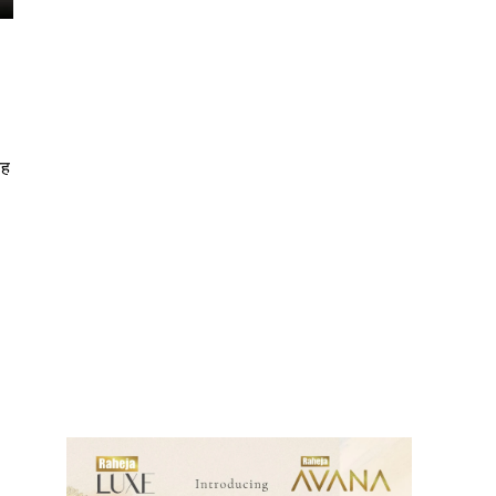
यह
ews