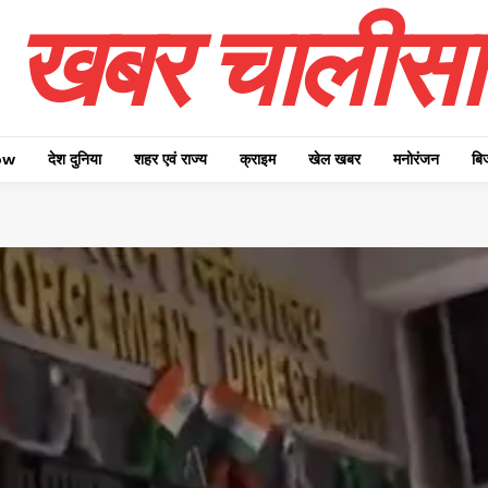
खबर चालीसा
ow
देश दुनिया
शहर एवं राज्य
क्राइम
खेल खबर
मनोरंजन
बि