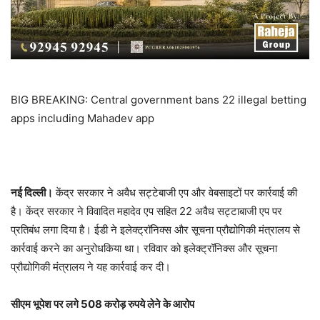
BIG BREAKING: Central government bans 22 illegal betting
apps including Mahadev app
नई
दिल्ली।
केंद्र
सरकार
ने
अवैध
सट्टेबाजी
एप
और
वेबसाइटों
पर
कार्रवाई
की
है।
केंद्र
सरकार
ने
विवादित
महादेव
एप
सहित
22
अवैध
सट्टाबाजी
एप
पर
प्रतिबंध
लगा
दिया
है।
ईडी
ने
इलेक्ट्रॉनिक्स
और
सूचना
प्रौद्योगिकी
मंत्रालय
से
कार्रवाई
करने
का
अनुरोध
किया
था।
रविवार
को
इलेक्ट्रॉनिक्स
और
सूचना
प्रौद्योगिकी
मंत्रालय
ने
यह
कार्रवाई
कर
दी।
सीएम
भूपेश
पर
लगे
508
करोड़
रुपये
लेने
के
आरोप