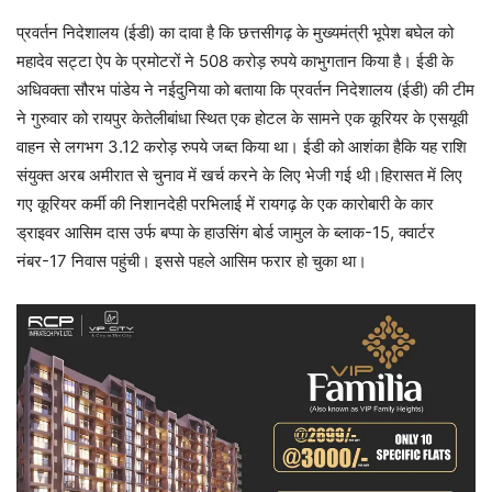
प्रवर्तन
निदेशालय
(
ईडी
)
का
दावा
है
कि
छत्तसीगढ़
के
मुख्यमंत्री
भूपेश
बघेल
को
महादेव
सट्टा
ऐप
के
प्रमोटरों
ने
508
करोड़
रुपये
का
भुगतान
किया
है।
ईडी
के
अधिवक्ता
सौरभ
पांडेय
ने
नईदुनिया
को
बताया
कि
प्रवर्तन
निदेशालय
(
ईडी
)
की
टीम
ने
गुरुवार
को
रायपुर
के
तेलीबांधा
स्थित
एक
होटल
के
सामने
एक
कूरियर
के
एसयूवी
वाहन
से
लगभग
3.12
करोड़
रुपये
जब्त
किया
था।
ईडी
को
आशंका
है
कि
यह
राशि
संयुक्त
अरब
अमीरात
से
चुनाव
में
खर्च
करने
के
लिए
भेजी
गई
थी।हिरासत
में
लिए
गए
कूरियर
कर्मी
की
निशानदेही
पर
भिलाई
में
रायगढ़
के
एक
कारोबारी
के
कार
ड्राइवर
आसिम
दास
उर्फ
बप्पा
के
हाउसिंग
बोर्ड
जामुल
के
ब्लाक
-15,
क्वार्टर
नंबर
-17
निवास
पहुंची।
इससे
पहले
आसिम
फरार
हो
चुका
था।