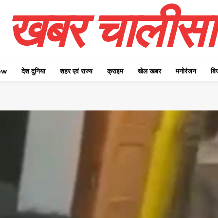
खबर चालीसा
ow
देश दुनिया
शहर एवं राज्य
क्राइम
खेल खबर
मनोरंजन
बि