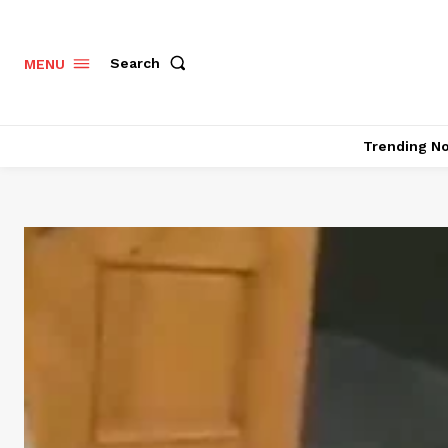
Search
MENU
Trending N