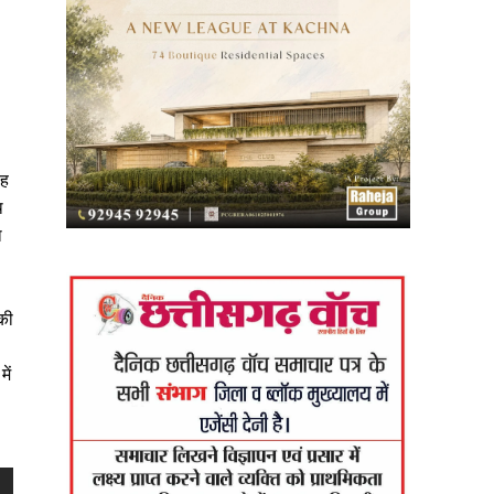
यह
थ
ा
की
ें