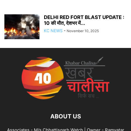
DELHI RED FORT BLAST UPDATE :
10 की मौत, देशभर में...
KC NEWS
-
November 10, 2025
ABOUT US
Associates - M/s Chhattisgarh Watch | Owner - Ramvatar