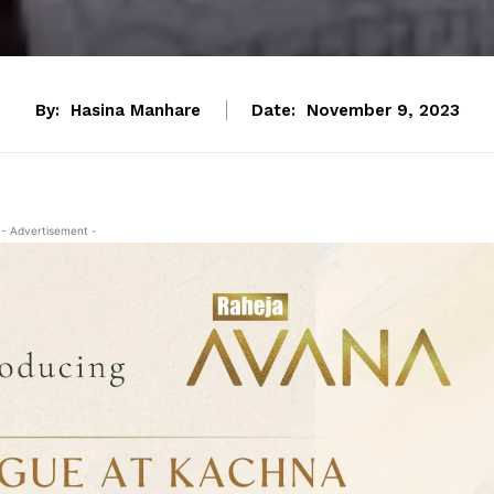
By:
Hasina Manhare
Date:
November 9, 2023
- Advertisement -