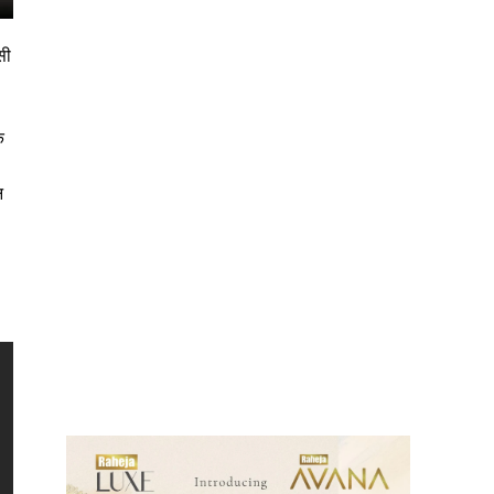
सी
े
न
ews