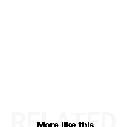
RELATED
More like this