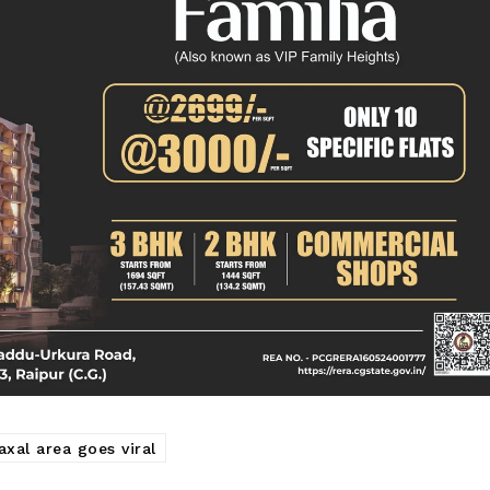
क्राइम
खेल खबर
मनोरंजन
बिजनेस
ई-पेपर
E NOW
xal area goes viral