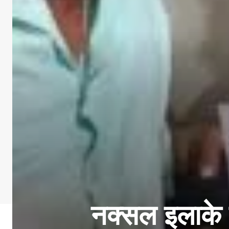
नक्सल इलाके म