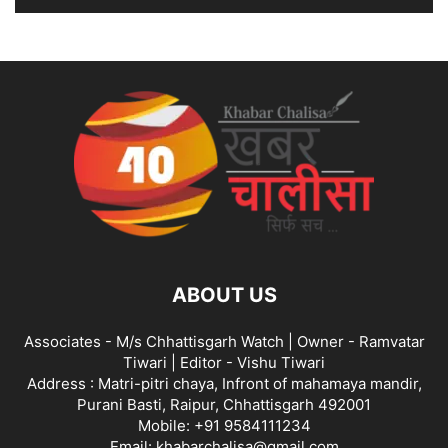
ABOUT US
Associates - M/s Chhattisgarh Watch | Owner - Ramvatar
Tiwari | Editor - Vishu Tiwari
Address : Matri-pitri chaya, Infront of mahamaya mandir,
Purani Basti, Raipur, Chhattisgarh 492001
Mobile: +91 9584111234
Email: khabarchalisa@gmail.com