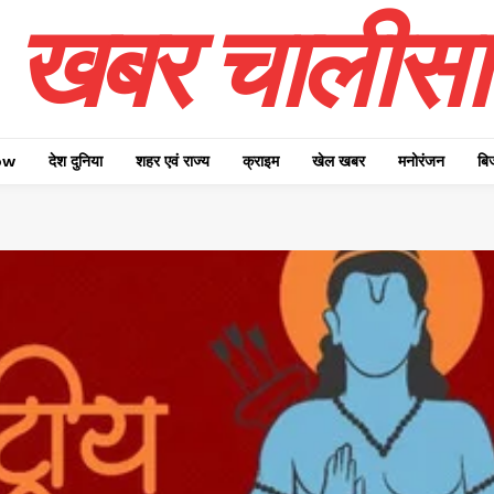
खबर चालीसा
ow
देश दुनिया
शहर एवं राज्य
क्राइम
खेल खबर
मनोरंजन
बि