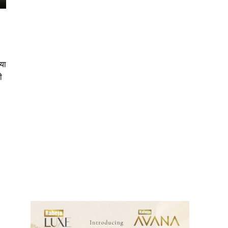
या
ी
ews