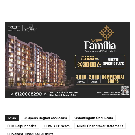
TAGS
Bhupesh Baghel coal scam
Chhattisgarh Coal Scam
CJM Raipur notice
EOW ACB scam
Nikhil Chandrakar statement
Suryakant Tiwari bail dispute