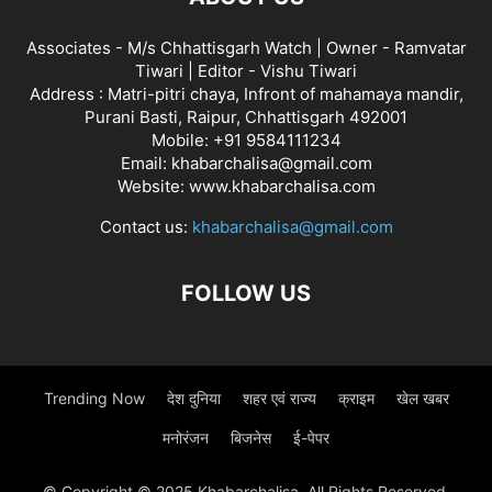
Associates - M/s Chhattisgarh Watch | Owner - Ramvatar
Tiwari | Editor - Vishu Tiwari
Address : Matri-pitri chaya, Infront of mahamaya mandir,
Purani Basti, Raipur, Chhattisgarh 492001
Mobile: +91 9584111234
Email: khabarchalisa@gmail.com
Website: www.khabarchalisa.com
Contact us:
khabarchalisa@gmail.com
FOLLOW US
Trending Now
देश दुनिया
शहर एवं राज्य
क्राइम
खेल खबर
मनोरंजन
बिजनेस
ई-पेपर
© Copyright © 2025 Khabarchalisa. All Rights Reserved.