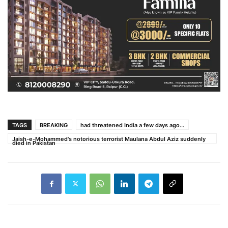
TAGS
BREAKING
had threatened India a few days ago...
Jaish-e-Mohammed's notorious terrorist Maulana Abdul Aziz suddenly
died in Pakistan