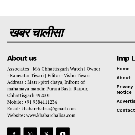
खबर चालीसा
About us
Imp L
Associates - M/s Chhattisgarh Watch | Owner
Home
- Ramvatar Tiwari | Editor - Vishu Tiwari
About
Address : Matri-pitri chaya, Infront of
Privacy
mahamaya mandir, Purani Basti, Raipur,
Notice
Chhattisgarh 492001
Adverti
Mobile: +91 9584111234
Email: khabarchalisa@gmail.com
Contact
Website: www.khabarchalisa.com