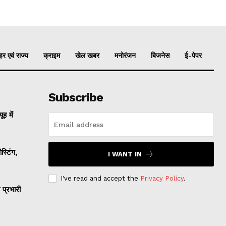
र एवं राज्य
क्राइम
खेल खबर
मनोरंजन
बिजनेस
ई-पेपर
Subscribe
ह में
्टिंग,
I WANT IN
I've read and accept the
Privacy Policy
.
प्रभारी