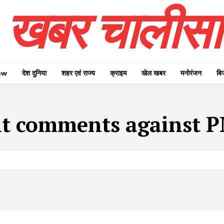
खबर चालीसा
ow
देश दुनिया
शहर एवं राज्य
क्राइम
खेल खबर
मनोरंजन
बि
t comments against P