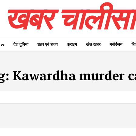
खबर चालीसा
ow
देश दुनिया
शहर एवं राज्य
क्राइम
खेल खबर
मनोरंजन
बि
g:
Kawardha murder c