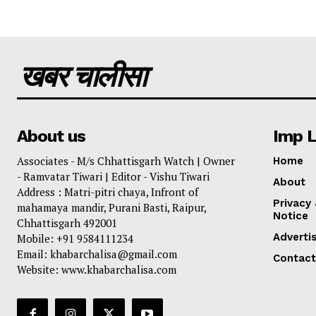
खबर चालीसा
About us
Imp L
Associates - M/s Chhattisgarh Watch | Owner
Home
- Ramvatar Tiwari | Editor - Vishu Tiwari
About
Address : Matri-pitri chaya, Infront of
Privacy
mahamaya mandir, Purani Basti, Raipur,
Notice
Chhattisgarh 492001
Adverti
Mobile: +91 9584111234
Email: khabarchalisa@gmail.com
Contact
Website: www.khabarchalisa.com