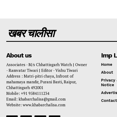
खबर चालीसा
About us
Imp L
Associates - M/s Chhattisgarh Watch | Owner
Home
- Ramvatar Tiwari | Editor - Vishu Tiwari
About
Address : Matri-pitri chaya, Infront of
Privacy
mahamaya mandir, Purani Basti, Raipur,
Notice
Chhattisgarh 492001
Adverti
Mobile: +91 9584111234
Email: khabarchalisa@gmail.com
Contact
Website: www.khabarchalisa.com