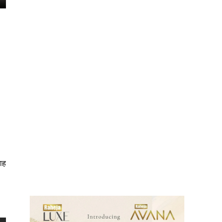
ews
ाह