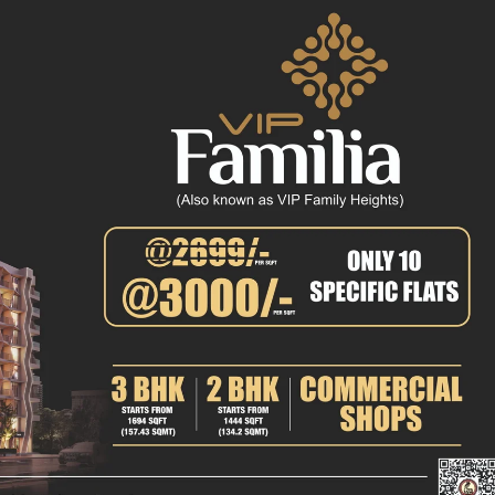
क्राइम
खेल खबर
मनोरंजन
बिजनेस
ई-पेपर
E NOW