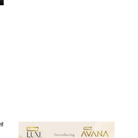
ews
ें