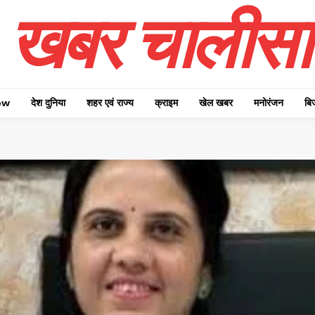
खबर चालीसा
ow
देश दुनिया
शहर एवं राज्य
क्राइम
खेल खबर
मनोरंजन
बि