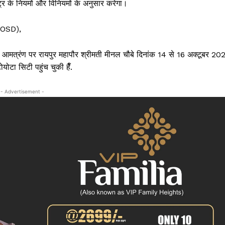
ष्ट्र के नियमों और विनियमों के अनुसार करेगा।
क्राइम
खेल खबर
UNOSD),
मनोरंजन
बिजनेस
 आमत्रंण पर रायपुर महापौर श्रीमती मीनल चौबे दिनांक 14 से 16 अक्टूबर 20
ई-पेपर
ोटा सिटी पहुंच चुकी हैँ.
E NOW
- Advertisement -