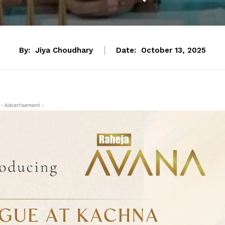
By:
Jiya Choudhary
Date:
October 13, 2025
- Advertisement -