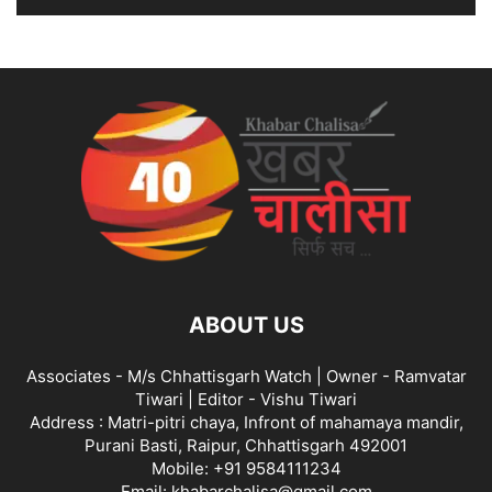
ABOUT US
Associates - M/s Chhattisgarh Watch | Owner - Ramvatar
Tiwari | Editor - Vishu Tiwari
Address : Matri-pitri chaya, Infront of mahamaya mandir,
Purani Basti, Raipur, Chhattisgarh 492001
Mobile: +91 9584111234
Email: khabarchalisa@gmail.com