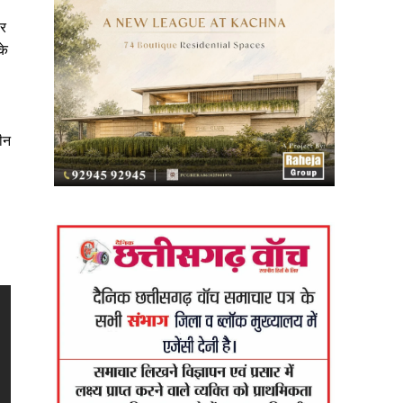
ार
के
ीन