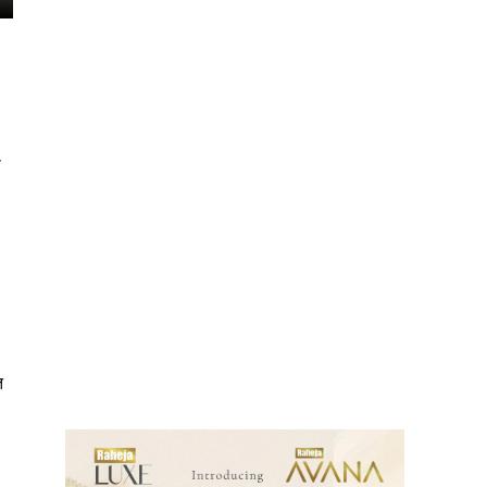
ो
ews
त