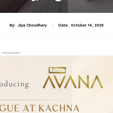
By:
Jiya Choudhary
Date:
October 14, 2025
- Advertisement -