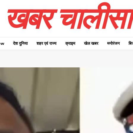
खबर चालीसा
ow
देश दुनिया
शहर एवं राज्य
क्राइम
खेल खबर
मनोरंजन
बि