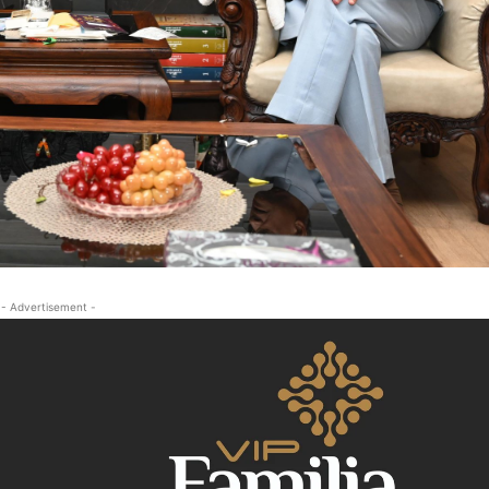
क्राइम
खेल खबर
मनोरंजन
बिजनेस
ई-पेपर
E NOW
- Advertisement -