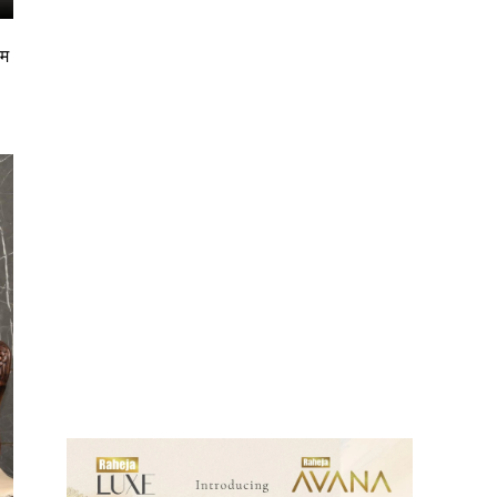
िम
ews