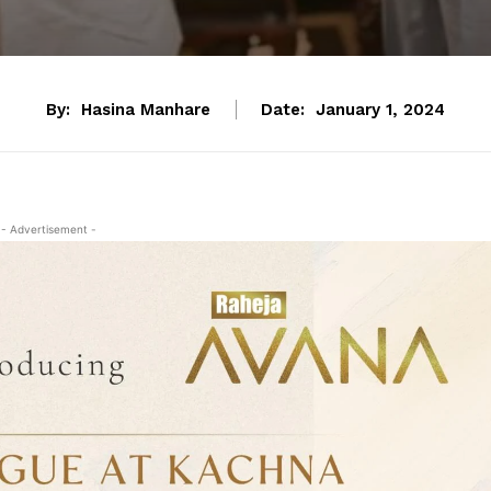
By:
Hasina Manhare
Date:
January 1, 2024
- Advertisement -