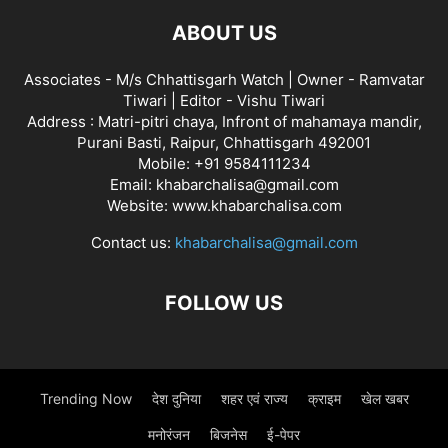
ABOUT US
Associates - M/s Chhattisgarh Watch | Owner - Ramvatar
Tiwari | Editor - Vishu Tiwari
Address : Matri-pitri chaya, Infront of mahamaya mandir,
Purani Basti, Raipur, Chhattisgarh 492001
Mobile: +91 9584111234
Email: khabarchalisa@gmail.com
Website: www.khabarchalisa.com
Contact us:
khabarchalisa@gmail.com
FOLLOW US
Trending Now
देश दुनिया
शहर एवं राज्य
क्राइम
खेल खबर
मनोरंजन
बिजनेस
ई-पेपर