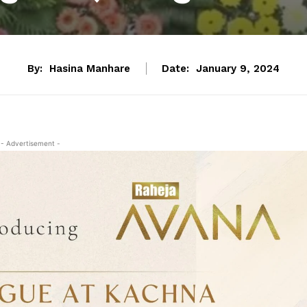
By:
Hasina Manhare
Date:
January 9, 2024
- Advertisement -