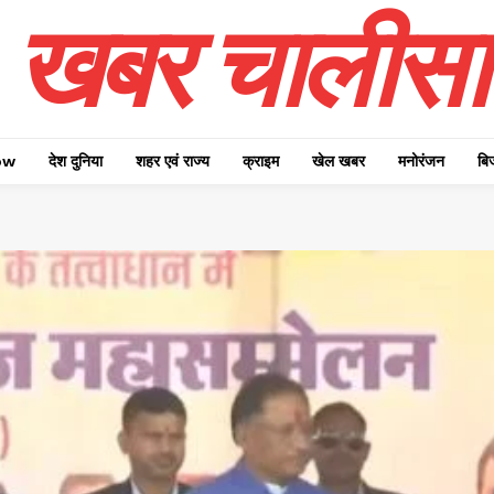
खबर चालीसा
ow
देश दुनिया
शहर एवं राज्य
क्राइम
खेल खबर
मनोरंजन
बि