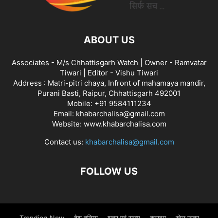
ABOUT US
Associates - M/s Chhattisgarh Watch | Owner - Ramvatar
Tiwari | Editor - Vishu Tiwari
Address : Matri-pitri chaya, Infront of mahamaya mandir,
Purani Basti, Raipur, Chhattisgarh 492001
Mobile: +91 9584111234
Email: khabarchalisa@gmail.com
Website: www.khabarchalisa.com
Contact us:
khabarchalisa@gmail.com
FOLLOW US
Trending Now
देश दुनिया
शहर एवं राज्य
क्राइम
खेल खबर