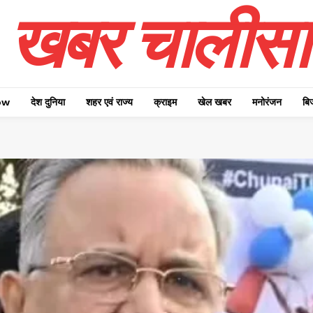
खबर चालीसा
ow
देश दुनिया
शहर एवं राज्य
क्राइम
खेल खबर
मनोरंजन
बि