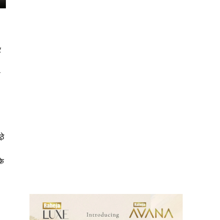
र
ा
ठे
ews
के