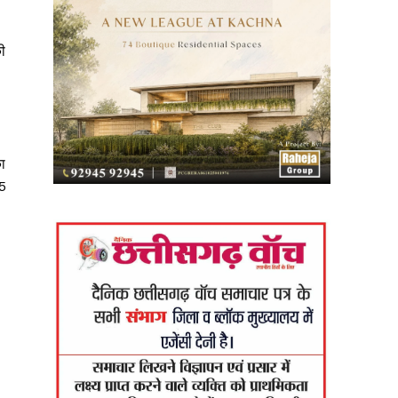
ी
ा
 5