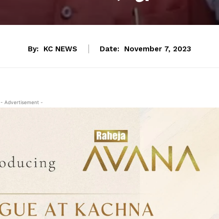
By:
KC NEWS
Date:
November 7, 2023
- Advertisement -