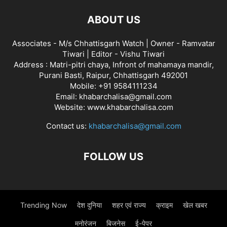
ABOUT US
Associates - M/s Chhattisgarh Watch | Owner - Ramvatar
Tiwari | Editor - Vishu Tiwari
Address : Matri-pitri chaya, Infront of mahamaya mandir,
Purani Basti, Raipur, Chhattisgarh 492001
Mobile: +91 9584111234
Email: khabarchalisa@gmail.com
Website: www.khabarchalisa.com
Contact us:
khabarchalisa@gmail.com
FOLLOW US
Trending Now
देश दुनिया
शहर एवं राज्य
क्राइम
खेल खबर
मनोरंजन
बिजनेस
ई-पेपर