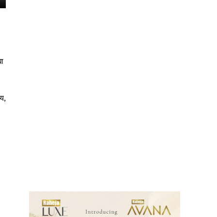
धा
य,
ews