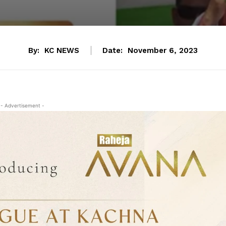
By:
KC NEWS
Date:
November 6, 2023
- Advertisement -