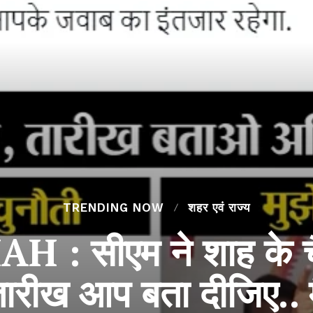
TRENDING NOW
शहर एवं राज्य
 सीएम ने शाह के चैल
ारीख आप बता दीजिए.. मै