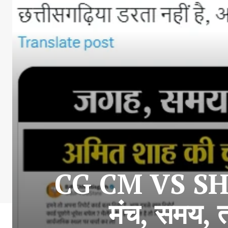
CG CM VS SHAH :
मंच, समय, त