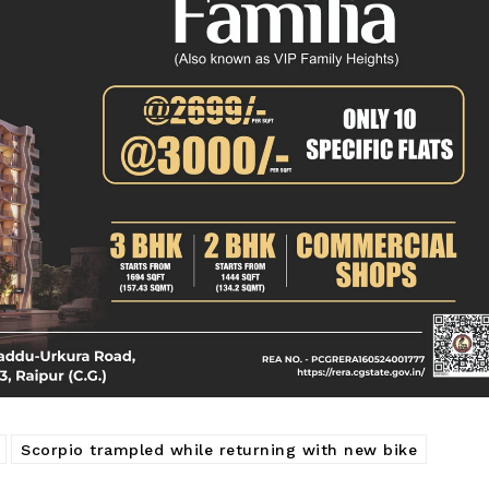
क्राइम
खेल खबर
मनोरंजन
बिजनेस
ई-पेपर
E NOW
Scorpio trampled while returning with new bike