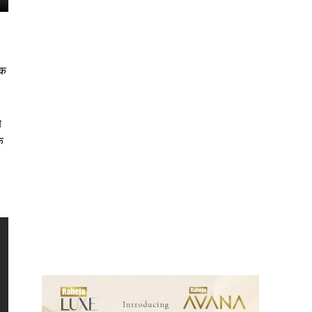
इक
ब
क
ews