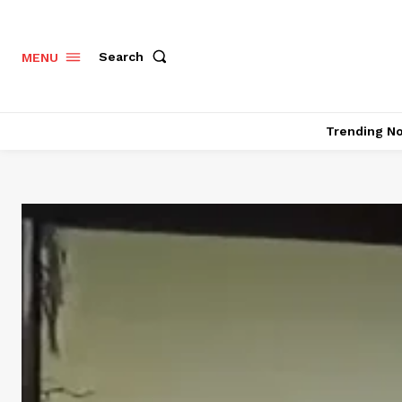
Search
MENU
Trending N