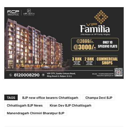
TAGS
BJP new office bearers Chhattisgarh
Champa Devi BJP
Chhattisgarh BJP News
Kiran Dev BJP Chhattisgarh
Manendragarh Chirmiri Bharatpur BJP