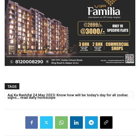
TAGS
Aaj Ka Rashifal 24 May 2023: Know how will be today's day for all zodiac
signs... read daily horoscope